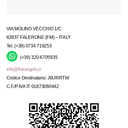
VIA MOLINO VECCHIO 1/C
63837 FALERONE (FM) – ITALY
Tel. (+39) 0734 719253
(+39) 320-6705935
info@fiorangelo.it
Codice Destinatario: J6URRTW
C.F./P.IVA IT 01873080442